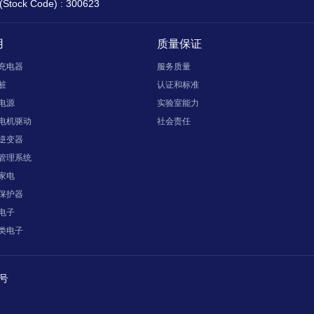
tock Code) : 300623
用
质量保证
充电器
服务质量
桩
认证和标准
电源
实验室能力
电机驱动
社会责任
逆变器
管理系统
家电
保护器
电子
类电子
号