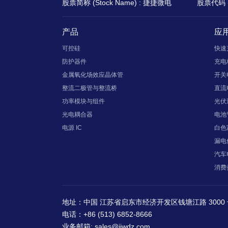
股票简称 (Stock Name) : 捷捷微电
股票代码 (S
产品
应
可控硅
快速
防护器件
充电
金属氧化场效应晶体管
开关
整流二极管与整流桥
直流
功率模块与组件
光伏
光电耦合器
电池
电源 IC
白色
漏电
汽车
消费
地址：中国 江苏省启东市经济开发区钱塘江路 3000 
电话：+86 (513) 6852-8666
业务邮箱: sales@jjwdz.com