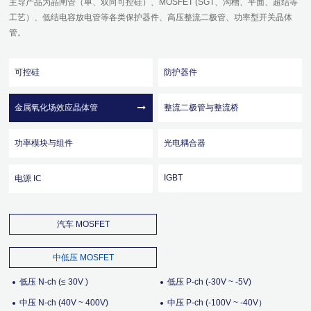
主导产品为晶闸管（单、双向可控硅）、MOSFET (SGT、沟槽、平面、超结等
工艺）、低结电容放电管等各类保护器件、高压整流二极管、功率型开关晶体
管。
可控硅
防护器件
金属氧化场效应晶体管
整流二极管与整流桥
功率模块与组件
光电耦合器
IGBT
电源 IC
汽车 MOSFET
中低压 MOSFET
低压 N-ch (≤ 30V )
低压 P-ch (-30V ~ -5V)
中压 N-ch (40V ~ 400V)
中压 P-ch (-100V ~ -40V）