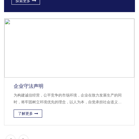
探索更多
企业守法声明
为构建诚信经营，公平竞争的市场环境，企业在致力发展生产的同
时，将牢固树立环境优先的理念，以人为本，自觉承担社会道义和
责任，遵守产品质量、环境、健康与安全、劳工自由、商业道德等
了解更多
有关的国际、国家的法律法规要求...